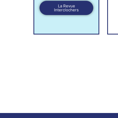
La Revue
Interclochers