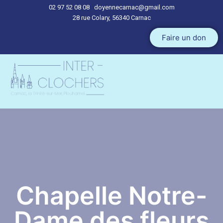
02 97 52 08 08
doyennecarnac@gmail.com
28 rue Colary, 56340 Carnac
Aller
Faire un don
au
contenu
Chapelle Notre-
Dame des fleurs