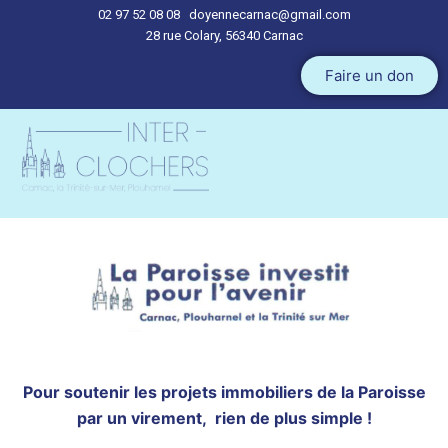
02 97 52 08 08
doyennecarnac@gmail.com
28 rue Colary, 56340 Carnac
Aller
Faire un don
au
contenu
Pour soutenir les projets immobiliers de la Paroisse
par un virement, rien de plus simple !