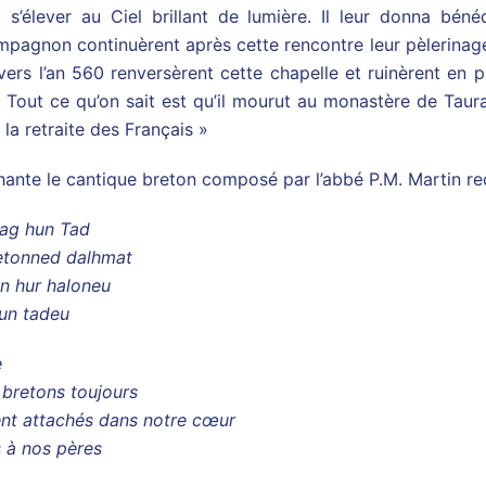
 s’élever au Ciel brillant de lumière. Il leur donna bén
agnon continuèrent après cette rencontre leur pèlerinage 
vers l’an 560 renversèrent cette chapelle et ruinèrent en 
 Tout ce qu’on sait est qu’il mourut au monastère de Taur
la retraite des Français »
chante le cantique breton composé par l’abbé P.M. Martin r
hag hun Tad
retonned dalhmat
n hur haloneu
hun tadeu
e
 bretons toujours
nt attachés dans notre cœur
s à nos pères