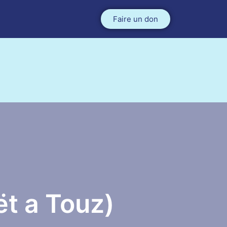
Faire un don
ët a Touz)