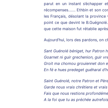
parut en un instant s’échapper et
récompenses……. Ethbin et son comp
les Français, désolant la province 
point ce que devint le B.Guégnolé.
que cette maison fut rétablie après 
Aujourd’hui, lors des pardons, on 
Sant Guénolé béniget, hur Patron 
Goarnet ni guir grechenion, guir v
Groit ma chomou grouiennet don e
En fé e hues predeget guéharal d’
Saint Guénolé, notre Patron et Pèr
Garde nous vrais chrétiens et vrais
Fais que nous restions profondéme
A la foi que tu as préchée autrefoi