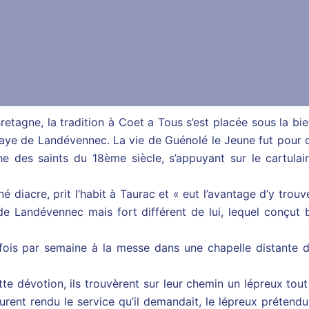
retagne, la tradition à Coet a Tous s’est placée sous la bi
baye de Landévennec. La vie de Guénolé le Jeune fut pour q
e des saints du 18ème siècle, s’appuyant sur le cartula
é diacre, prit l’habit à Taurac et « eut l’avantage d’y tro
 Landévennec mais fort différent de lui, lequel conçut b
s fois par semaine à la messe dans une chapelle distante 
tte dévotion, ils trouvèrent sur leur chemin un lépreux tout 
eurent rendu le service qu’il demandait, le lépreux prétendu